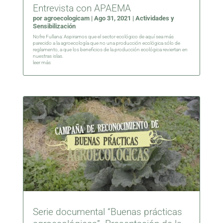
Entrevista con APAEMA
por
agroecologicam
|
Ago 31, 2021
|
Actividades y
Sensibilización
Nofre Fullana: Aspiramos que el sector ecológico de aquí sea más
parecido a la agroecología que no una producción ecológica sólo de
reglamento, a que los beneficios de la producción ecológica reviertan en
nuestras islas.
leer más
Serie documental “Buenas prácticas