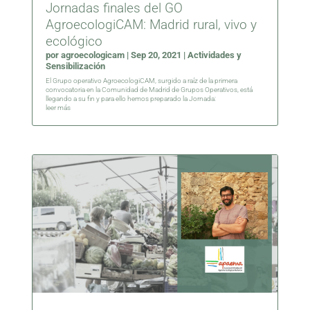
Jornadas finales del GO
AgroecologiCAM: Madrid rural, vivo y
ecológico
por
agroecologicam
|
Sep 20, 2021
|
Actividades y
Sensibilización
El Grupo operativo AgroecologiCAM, surgido a raíz de la primera
convocatoria en la Comunidad de Madrid de Grupos Operativos, está
llegando a su fin y para ello hemos preparado la Jornada:
leer más