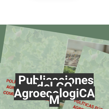
Publicaciones
del GO
AgroecologiCA
M