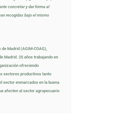
ante concretar y dar forma al
ean recogidas bajo el mismo
es de Madrid (AGIM-COAG),
de Madrid. 25 años trabajando en
ganización ofreciendo
os sectores productivos tanto
el sector enmarcados en la buena
ue afecten al sector agropecuario